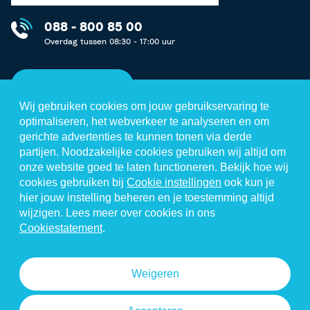
088 - 800 85 00
Overdag tussen 08:30 - 17:00 uur
Neem contact op
Wij gebruiken cookies om jouw gebruikservaring te
optimaliseren, het webverkeer te analyseren en om
gerichte advertenties te kunnen tonen via derde
partijen. Noodzakelijke cookies gebruiken wij altijd om
Disclaimer
onze website goed te laten functioneren. Bekijk hoe wij
cookies gebruiken bij
Cookie instellingen
ook kun je
Privacystatement
hier jouw instelling beheren en je toestemming altijd
Cookiestatement
wijzigen. Lees meer over cookies in ons
Cookiestatement
.
Algemene voorwaarden
Cookie instellingen
Weigeren
© 2026 Gimd.nl