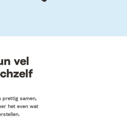
un vel
ichzelf
n prettig samen,
eer het even wat
rstellen.