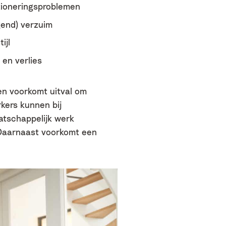
tioneringsproblemen
gend) verzuim
ijl
en verlies
en voorkomt uitval om
kers kunnen bij
atschappelijk werk
 Daarnaast voorkomt een