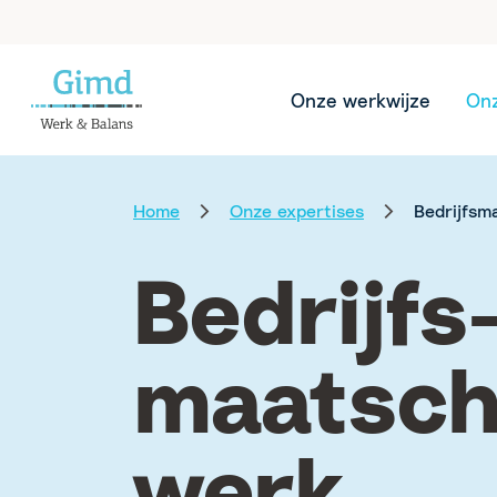
Onze werkwijze
Onz
Home
Onze expertises
Bedrijfsm
Bedrijfs
maatsch
werk