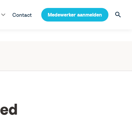
Volg ons op LinkedIn
Gimd is onderdeel van
Contact
Medewerker aanmelden
oed