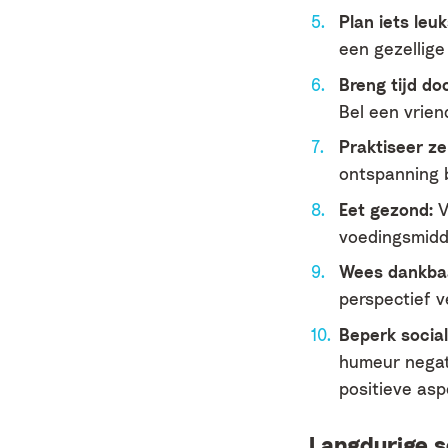
Plan iets leuk
een gezellige
Breng tijd do
Bel een vrien
Praktiseer ze
ontspanning 
Eet gezond:
V
voedingsmidde
Wees dankba
perspectief v
Beperk socia
humeur negati
positieve asp
Langdurige 