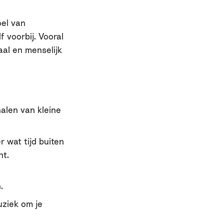
oel van
voorbij. Vooral
aal en menselijk
alen van kleine
 wat tijd buiten
nt.
.
uziek om je