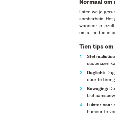
Normaal om af
Laten we je gerus
somberheid. Het 
wanneer je jezelf
om af en toe in ee
Tien tips om
Stel realistis
successen ka
Daglicht:
Dagl
door te breng
Beweging:
Doe
Lichaamsbewe
Luister naar
humeur te ve