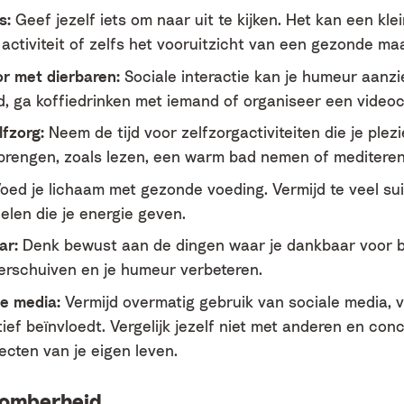
s:
Geef jezelf iets om naar uit te kijken. Het kan een klein
 activiteit of zelfs het vooruitzicht van een gezonde maal
or met dierbaren:
Sociale interactie kan je humeur aanzie
d, ga koffiedrinken met iemand of organiseer een videoc
lfzorg:
Neem de tijd voor zelfzorgactiviteiten die je plezi
brengen, zoals lezen, een warm bad nemen of mediteren
oed je lichaam met gezonde voeding. Vermijd te veel sui
len die je energie geven.
ar:
Denk bewust aan de dingen waar je dankbaar voor be
erschuiven en je humeur verbeteren.
le media:
Vermijd overmatig gebruik van sociale media, vo
ef beïnvloedt. Vergelijk jezelf niet met anderen en con
ecten van je eigen leven.
somberheid