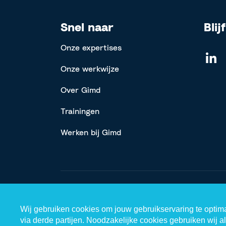
Snel naar
Blij
Onze expertises
Onze werkwijze
Over Gimd
Trainingen
Werken bij Gimd
© 2026 Gimd.nl
Wij gebruiken cookies om jouw gebruikservaring te optima
via derde partijen. Noodzakelijke cookies gebruiken wij al