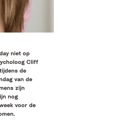
day niet op
ycholoog Cliff
tijdens de
andag van de
mens zijn
ijn nog
kweek voor de
komen.