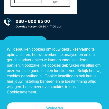
088 - 800 85 00
Overdag tussen 08:30 - 17:00 uur
Neem contact op
Wij gebruiken cookies om jouw gebruikservaring te
optimaliseren, het webverkeer te analyseren en om
gerichte advertenties te kunnen tonen via derde
partijen. Noodzakelijke cookies gebruiken wij altijd om
Disclaimer
onze website goed te laten functioneren. Bekijk hoe wij
cookies gebruiken bij
Cookie instellingen
ook kun je
Privacystatement
hier jouw instelling beheren en je toestemming altijd
Cookiestatement
wijzigen. Lees meer over cookies in ons
Cookiestatement
.
Algemene voorwaarden
Cookie instellingen
Weigeren